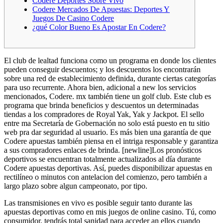
Codere Deportes Sobre Vivo
Codere Mercados De Apuestas: Deportes Y
Juegos De Casino Codere
¿qué Color Bueno Es Apostar En Codere?
El club de lealtad funciona como un programa en donde los clientes
pueden conseguir descuentos; y los descuentos los encontrarán
sobre una red de establecimiento definida, durante ciertas categorías
para uso recurrente. Ahora bien, adicional a new los servicios
mencionados, Codere. mx también tiene un golf club. Este club es
programa que brinda beneficios y descuentos un determinadas
tiendas a los compradores de Royal Yak, Yak y Jackpot. El sello
entre ma Secretaría de Gobernación no solo está puesto en tu sitio
web pra dar seguridad al usuario. Es más bien una garantía de que
Codere apuestas también piensa en el intriga responsable y garantiza
a sus compradores enlaces de brinda. [newline]Los pronósticos
deportivos se encuentran totalmente actualizados al día durante
Codere apuestas deportivas. Así, puedes disponibilizar apuestas en
rectilíneo o minutos con antelacion del comienzo, pero también a
largo plazo sobre algun campeonato, por tipo.
Las transmisiones en vivo es posible seguir tanto durante las
apuestas deportivas como en mis juegos de online casino. Tú, como
consumidor, tendrás total sanidad para acceder an ellos cuando