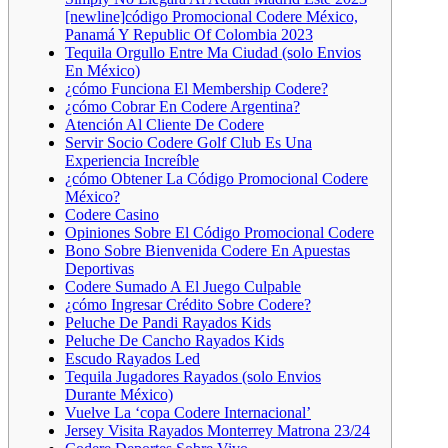
[newline]código Promocional Codere México,
Panamá Y Republic Of Colombia 2023
Tequila Orgullo Entre Ma Ciudad (solo Envios
En México)
¿cómo Funciona El Membership Codere?
¿cómo Cobrar En Codere Argentina?
Atención Al Cliente De Codere
Servir Socio Codere Golf Club Es Una
Experiencia Increíble
¿cómo Obtener La Código Promocional Codere
México?
Codere Casino
Opiniones Sobre El Código Promocional Codere
Bono Sobre Bienvenida Codere En Apuestas
Deportivas
Codere Sumado A El Juego Culpable
¿cómo Ingresar Crédito Sobre Codere?
Peluche De Pandi Rayados Kids
Peluche De Cancho Rayados Kids
Escudo Rayados Led
Tequila Jugadores Rayados (solo Envios
Durante México)
Vuelve La ‘copa Codere Internacional’
Jersey Visita Rayados Monterrey Matrona 23/24