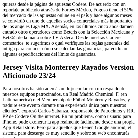
quieras desde la página de apuestas Codere. De acuerdo con un
reportaje publicado através de Forbes México, Fogoso tiene el 51%
del mercado de las apuestas online en el país y hace algunos meses
se convirtió en uno de aquellas socios comerciales más importantes
de los angeles Liga MX. Además, en los últimos cinco años damien
entrado otros operadores como Betcris con la Selección Mexicana y
Bet365 de la mano sobre TV Azteca. Desde nuestras Codere
cometarios, te sugerimos o qual verifiques las reglas generales del
intriga para conocer cómo se calculan las ganancias, parecido an
algunas especificaciones del límite de ganancias.
Jersey Visita Monterrey Rayados Version
Aficionado 23/24
Para nosotros ha sido además un lujo contar con un respaldo de
nuestros equipos patrocinados, un Real Madrid Chemical. F. (en
Latinoamérica) o el Membership de Fútbol Monterrey Rayados, y
traduire este evento durante una experiencia única para nuestros
clientes”, expresó Carlos Sabanza, responsable de Patrocinios y RR.
PP de Codere On the internet. En mi problema, como usuario para
iPhone, pude exonerar la app realmente fácilmente desde una propia
App Retail store. Pero para aquellos que tienen Google android, el
sistema para descarga es muy sencillo y sobre su web encontrarás