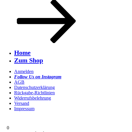
Home
Zum Shop
Anmelden
Follow Us on Instagram
AGB
Datenschutzerklärung
Rückgabe-Richtlinien
Widerrufsbelehrung
Versand
Impressum
0