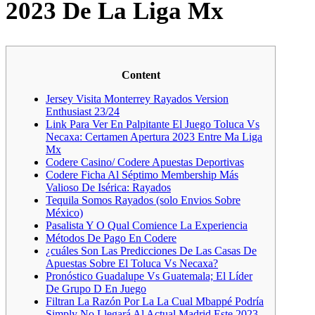
2023 De La Liga Mx
Content
Jersey Visita Monterrey Rayados Version
Enthusiast 23/24
Link Para Ver En Palpitante El Juego Toluca Vs
Necaxa: Certamen Apertura 2023 Entre Ma Liga
Mx
Codere Casino/ Codere Apuestas Deportivas
Codere Ficha Al Séptimo Membership Más
Valioso De Isérica: Rayados
Tequila Somos Rayados (solo Envios Sobre
México)
Pasalista Y O Qual Comience La Experiencia
Métodos De Pago En Codere
¿cuáles Son Las Predicciones De Las Casas De
Apuestas Sobre El Toluca Vs Necaxa?
Pronóstico Guadalupe Vs Guatemala; El Líder
De Grupo D En Juego
Filtran La Razón Por La La Cual Mbappé Podría
Simply No Llegará Al Actual Madrid Este 2023