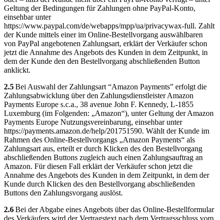
Geltung der Bedingungen für Zahlungen ohne PayPal-Konto,
einsehbar unter
https://www.paypal.com/de/webapps/mpp/ua/privacywax-full. Zahlt
der Kunde mittels einer im Online-Bestellvorgang auswählbaren
von PayPal angebotenen Zahlungsart, erklärt der Verkäufer schon
jetzt die Annahme des Angebots des Kunden in dem Zeitpunkt, in
dem der Kunde den den Bestellvorgang abschließenden Button
anklickt.
2.5
Bei Auswahl der Zahlungsart “Amazon Payments” erfolgt die
Zahlungsabwicklung über den Zahlungsdienstleister Amazon
Payments Europe s.c.a., 38 avenue John F. Kennedy, L-1855
Luxemburg (im Folgenden: „Amazon“), unter Geltung der Amazon
Payments Europe Nutzungsvereinbarung, einsehbar unter
https://payments.amazon.de/help/201751590. Wählt der Kunde im
Rahmen des Online-Bestellvorgangs „Amazon Payments“ als
Zahlungsart aus, erteilt er durch Klicken des den Bestellvorgang
abschließenden Buttons zugleich auch einen Zahlungsauftrag an
Amazon. Für diesen Fall erklärt der Verkäufer schon jetzt die
Annahme des Angebots des Kunden in dem Zeitpunkt, in dem der
Kunde durch Klicken des den Bestellvorgang abschließenden
Buttons den Zahlungsvorgang auslöst.
2.6
Bei der Abgabe eines Angebots über das Online-Bestellformular
des Verkäufers wird der Vertragstext nach dem Vertragsschluss vom