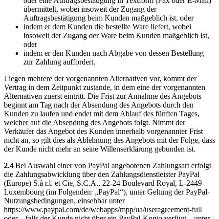
oder eine Auftragsbestätigung in Textform (Fax oder E-Mail)
übermittelt, wobei insoweit der Zugang der
Auftragsbestätigung beim Kunden maßgeblich ist, oder
indem er dem Kunden die bestellte Ware liefert, wobei
insoweit der Zugang der Ware beim Kunden maßgeblich ist,
oder
indem er den Kunden nach Abgabe von dessen Bestellung
zur Zahlung auffordert.
Liegen mehrere der vorgenannten Alternativen vor, kommt der
Vertrag in dem Zeitpunkt zustande, in dem eine der vorgenannten
Alternativen zuerst eintritt. Die Frist zur Annahme des Angebots
beginnt am Tag nach der Absendung des Angebots durch den
Kunden zu laufen und endet mit dem Ablauf des fünften Tages,
welcher auf die Absendung des Angebots folgt. Nimmt der
Verkäufer das Angebot des Kunden innerhalb vorgenannter Frist
nicht an, so gilt dies als Ablehnung des Angebots mit der Folge, dass
der Kunde nicht mehr an seine Willenserklärung gebunden ist.
2.4
Bei Auswahl einer von PayPal angebotenen Zahlungsart erfolgt
die Zahlungsabwicklung über den Zahlungsdienstleister PayPal
(Europe) S.à r.l. et Cie, S.C.A., 22-24 Boulevard Royal, L-2449
Luxembourg (im Folgenden: „PayPal“), unter Geltung der PayPal-
Nutzungsbedingungen, einsehbar unter
https://www.paypal.com/de/webapps/mpp/ua/useragreement-full
oder – falls der Kunde nicht über ein PayPal-Konto verfügt – unter