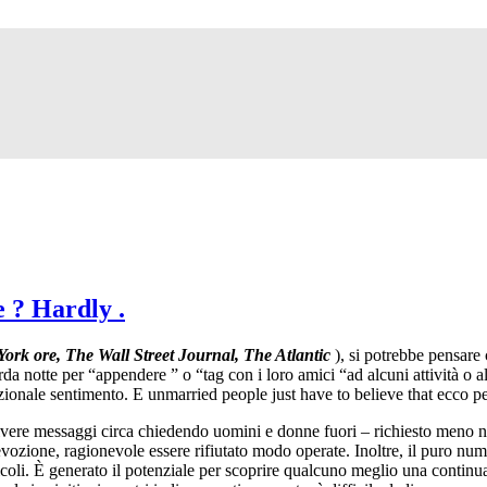
 ? Hardly .
ork ore, The Wall Street Journal, The Atlantic
), si potrebbe pensare
 notte per “appendere ” o “tag con i loro amici “ad alcuni attività o al
ionale sentimento. E unmarried people just have to believe that ecco p
rivere messaggi circa chiedendo uomini e donne fuori – richiesto meno 
vozione, ragionevole essere rifiutato modo operate. Inoltre, il puro nume
icoli. È generato il potenziale per scoprire qualcuno meglio una continua