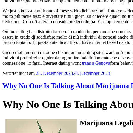
individuo? Quando ci sarà un apparentemente infinito many single people
We just take issue with one of these wide dichiarazioni. Tutto consider
molto più facile testo e diventare tutti i giorni su chiedere qualcuno f
dedizione. Con n’t alterato considerare tecnologia. È semplicemente fa
Online dating has distrutto barriere in modo che persone che non dovre
essere in grado di soddisfare molto di più individui di potresti anche
profilo lontano. È questa autentica? If you have internet based datato
Credo molti uomini e donne che are online dating sites want un’unione,
individui preferirei eseguire dating online indefinitamente che disco
connessione, lo farai. Internet dating wont
trans a Genova
form behavi
Veröffentlicht am
28. Dezember 2023
28. Dezember 2023
Why No One Is Talking About Marijuana L
Why No One Is Talking Abou
Marijuana Legali