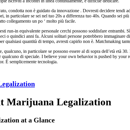
 iscriviti a incontri in linea continuamente, è difficile dedicare.
ato, condotta non è guidato da innovazione . Dovresti decidere tendi ad e
uori, in particolare se sei nel tuo 20s a differenza tuo 40s. Quando sei p
tto collegamento un po ‘ molto più facile.
sti run-in equivalente personale cerchi possono soddisfare entrambi. Sì
 dieci o quindici anni fa. Alcuni solitari persone potrebbero immaginar
 per qualsiasi quantità di tempo, avresti capirlo non è. Matchmaking tan
 qualcuno, in particolare se possono essere al di sopra dell’età età 30.
ver qualcuno di speciale. I believe your own behavior is pushed by your
or. È semplicemente tecnologia.
egalization
t Marijuana Legalization
zation at a Glance