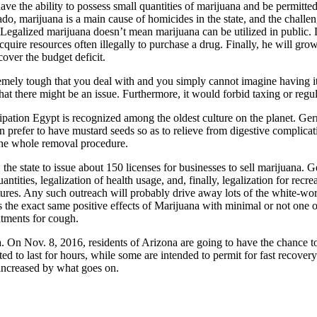
e the ability to possess small quantities of marijuana and be permitted
do, marijuana is a main cause of homicides in the state, and the challen
Legalized marijuana doesn’t mean marijuana can be utilized in public. Leg
acquire resources often illegally to purchase a drug. Finally, he will g
over the budget deficit.
mely tough that you deal with and you simply cannot imagine having it 
hat there might be an issue. Furthermore, it would forbid taxing or regu
ipation Egypt is recognized among the oldest culture on the planet. Ge
er to have mustard seeds so as to relieve from digestive complications
 the whole removal procedure.
 the state to issue about 150 licenses for businesses to sell marijuana. 
ntities, legalization of health usage, and, finally, legalization for recr
atures. Any such outreach will probably drive away lots of the white-wo
ss the exact same positive effects of Marijuana with minimal or not one of
atments for cough.
. On Nov. 8, 2016, residents of Arizona are going to have the chance to 
 to last for hours, while some are intended to permit for fast recovery a
y increased by what goes on.