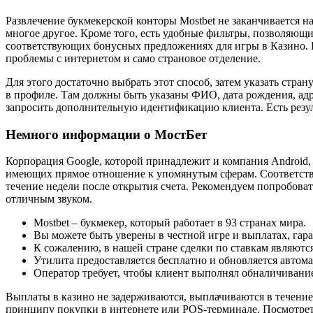
Развлечение букмекерской конторы Mostbet не заканчивается н
многое другое. Кроме того, есть удобные фильтры, позволяющ
соответствующих бонусных предложениях для игры в Казино. П
проблемы с интернетом и само страновое отделение.
Для этого достаточно выбрать этот способ, затем указать стра
в профиле. Там должны быть указаны ФИО, дата рождения, ад
запросить дополнительную идентификацию клиента. Есть резул
Немного информации о МостБет
Корпорация Google, которой принадлежит и компания Android, 
имеющих прямое отношение к упомянутым сферам. Соответственн
течение недели после открытия счета. Рекомендуем попробоват
отличным звуком.
Mostbet – букмекер, который работает в 93 странах мира.
Вы можете быть уверены в честной игре и выплатах, гар
К сожалению, в нашей стране сделки по ставкам являются
Утилита предоставляется бесплатно и обновляется автома
Оператор требует, чтобы клиент выполнял обналичивание 
Выплаты в казино не задерживаются, выплачиваются в течение 
принципу покупки в интернете или POS-терминале. Посмотре