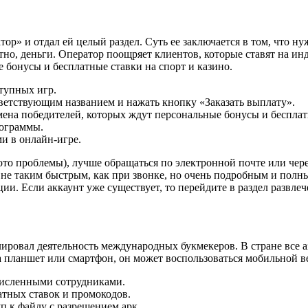
» и отдал ей целый раздел. Суть ее заключается в том, что нужн
естно, деньги. Оператор поощряет клиентов, которые ставят на 
 бонусы и бесплатные ставки на спорт и казино.
тупных игр.
тветствующим названием и нажать кнопку «Заказать выплату».
ена победителей, которых ждут персональные бонусы и бесплатн
рограммы.
и в онлайн-игре.
то проблемы), лучше обращаться по электронной почте или чере
 не таким быстрым, как при звонке, но очень подробным и пол
ации. Если аккаунт уже существует, то перейдите в раздел развл
лировал деятельность международных букмекеров. В стране все а
на планшет или смартфон, он может воспользоваться мобильной в
очисленными сотрудниками.
тных ставок и промокодов.
п к файлу с разрешением арк.