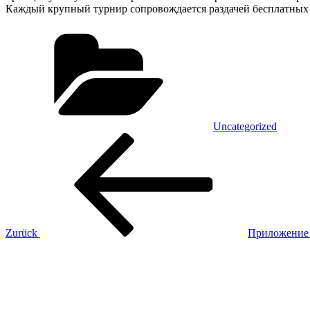
Каждый крупный турнир сопровождается раздачей бесплатных 
Kategorien
Uncategorized
Beitragsnavigation
Vorheriger
Beitrag
Zurück
Приложение 
Nächster
Beitrag