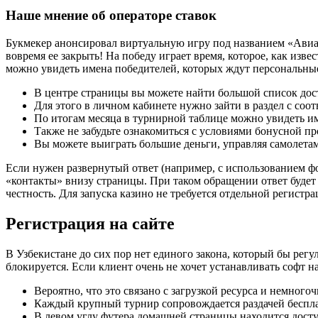
Наше мнение об операторе ставок
Букмекер анонсировал виртуальную игру под названием «Авиатор
вовремя ее закрыть! На победу играет время, которое, как изв
можно увидеть имена победителей, которых ждут персональные
В центре страницы вы можете найти большой список дос
Для этого в личном кабинете нужно зайти в раздел с соо
По итогам месяца в турнирной таблице можно увидеть им
Также не забудьте ознакомиться с условиями бонусной п
Вы можете выиграть большие деньги, управляя самолетам
Если нужен развернутый ответ (например, с использованием фо
«контакты» внизу страницы. При таком обращении ответ будет
честность. Для запуска казино не требуется отдельной регистр
Регистрация на сайте
В Узбекистане до сих пор нет единого закона, который бы регу
блокируется. Если клиент очень не хочет устанавливать софт 
Вероятно, что это связано с загрузкой ресурса и немног
Каждый крупный турнир сопровождается раздачей беспла
В левом углу футера домашней страницы находится досту