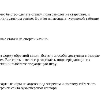
о быстро сделать ставку, пока самолёт не стартовал, и
индивидуальном рынке. По итогам месяца в турнирной таблице
ые ставки на спорт и казино.
з форму обратной связи. Все эти способы доступны в разделе
ным. Все слоты имеют сертификаты, подтверждающие их
ечений и выберите подходящую игру.
зартные игры находятся под запретом и поэтому сайт часто
ерсией сайта букмекерской конторы.