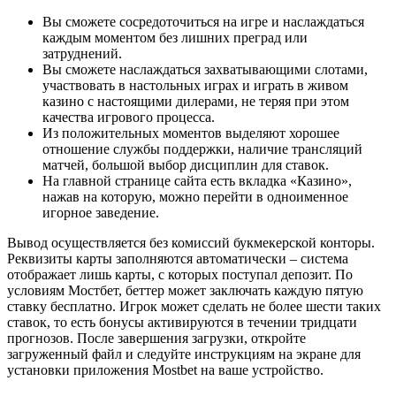
Вы сможете сосредоточиться на игре и наслаждаться
каждым моментом без лишних преград или
затруднений.
Вы сможете наслаждаться захватывающими слотами,
участвовать в настольных играх и играть в живом
казино с настоящими дилерами, не теряя при этом
качества игрового процесса.
Из положительных моментов выделяют хорошее
отношение службы поддержки, наличие трансляций
матчей, большой выбор дисциплин для ставок.
На главной странице сайта есть вкладка «Казино»,
нажав на которую, можно перейти в одноименное
игорное заведение.
Вывод осуществляется без комиссий букмекерской конторы.
Реквизиты карты заполняются автоматически – система
отображает лишь карты, с которых поступал депозит. По
условиям Мостбет, беттер может заключать каждую пятую
ставку бесплатно. Игрок может сделать не более шести таких
ставок, то есть бонусы активируются в течении тридцати
прогнозов. После завершения загрузки, откройте
загруженный файл и следуйте инструкциям на экране для
установки приложения Mostbet на ваше устройство.