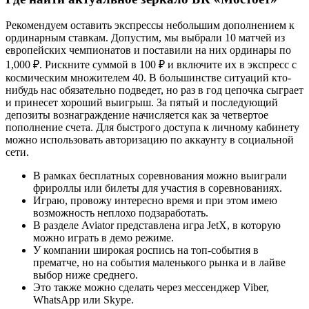
Рекомендуем оставить экспрессы небольшим дополнением к
ординарным ставкам. Допустим, мы выбрали 10 матчей из
европейских чемпионатов и поставили на них ординары по
1,000 ₽. Рискните суммой в 100 ₽ и включите их в экспресс с
космическим множителем 40. В большинстве ситуаций кто-
нибудь нас обязательно подведет, но раз в год цепочка сыграет
и принесет хороший выигрыш. За пятый и последующий
депозиты вознаграждение начисляется как за четвертое
пополнение счета. Для быстрого доступа к личному кабинету
можно использовать авторизацию по аккаунту в социальной
сети.
В рамках бесплатных соревнования можно выиграли
фрироллы или билеты для участия в соревнованиях.
Играю, провожу интересно время и при этом имею
возможность неплохо подзаработать.
В разделе Aviator представлена игра JetX, в которую
можно играть в демо режиме.
У компании широкая роспись на топ-события в
прематче, но на события маленького рынка и в лайве
выбор ниже среднего.
Это также можно сделать через мессенджер Viber,
WhatsApp или Skype.