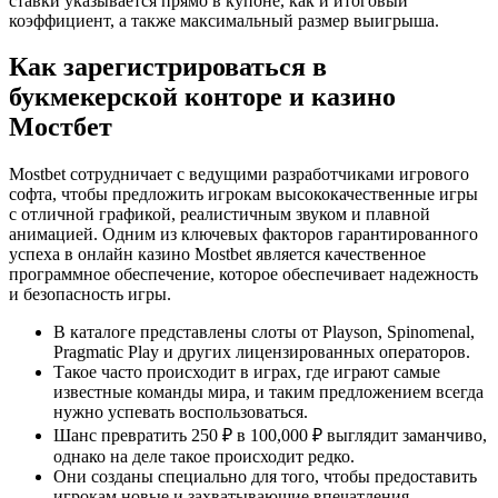
ставки указывается прямо в купоне, как и итоговый
коэффициент, а также максимальный размер выигрыша.
Как зарегистрироваться в
букмекерской конторе и казино
Мостбет
Mostbet сотрудничает с ведущими разработчиками игрового
софта, чтобы предложить игрокам высококачественные игры
с отличной графикой, реалистичным звуком и плавной
анимацией. Одним из ключевых факторов гарантированного
успеха в онлайн казино Mostbet является качественное
программное обеспечение, которое обеспечивает надежность
и безопасность игры.
В каталоге представлены слоты от Playson, Spinomenal,
Pragmatic Play и других лицензированных операторов.
Такое часто происходит в играх, где играют самые
известные команды мира, и таким предложением всегда
нужно успевать воспользоваться.
Шанс превратить 250 ₽ в 100,000 ₽ выглядит заманчиво,
однако на деле такое происходит редко.
Они созданы специально для того, чтобы предоставить
игрокам новые и захватывающие впечатления.