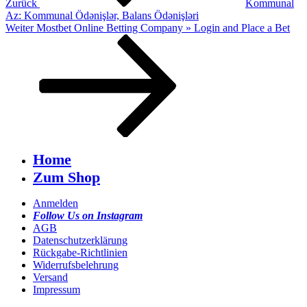
Zurück
Kommunal
Az: Kommunal Ödənişlər, Balans Ödənişləri
Nächster
Weiter
Mostbet Online Betting Company » Login and Place a Bet
Beitrag
Home
Zum Shop
Anmelden
Follow Us on Instagram
AGB
Datenschutzerklärung
Rückgabe-Richtlinien
Widerrufsbelehrung
Versand
Impressum