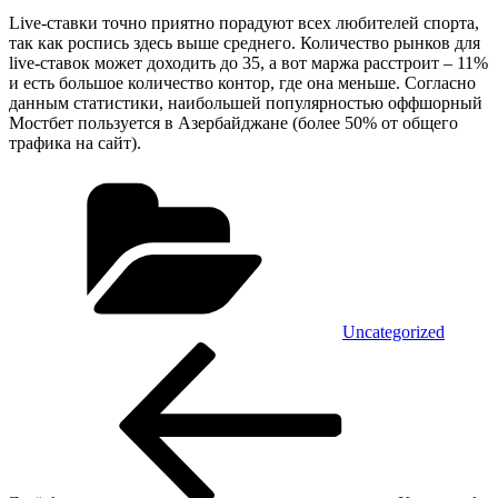
Live-ставки точно приятно порадуют всех любителей спорта,
так как роспись здесь выше среднего. Количество рынков для
live-ставок может доходить до 35, а вот маржа расстроит – 11%
и есть большое количество контор, где она меньше. Согласно
данным статистики, наибольшей популярностью оффшорный
Мостбет пользуется в Азербайджане (более 50% от общего
трафика на сайт).
Kategorien
Uncategorized
Beitragsnavigation
Vorheriger
Beitrag