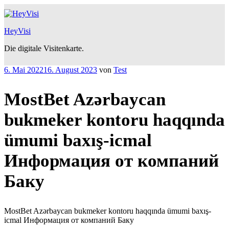
Zum
Inhalt
springen
HeyVisi
Die digitale Visitenkarte.
Veröffentlicht
6. Mai 2022
16. August 2023
von
Test
am
MostBet Azərbaycan
bukmeker kontoru haqqında
ümumi baxış-icmal
Информация от компаний
Баку
MostBet Azərbaycan bukmeker kontoru haqqında ümumi baxış-
icmal Информация от компаний Баку