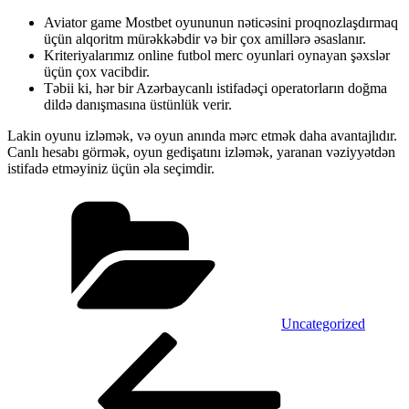
Aviator game Mostbet oyununun nəticəsini proqnozlaşdırmaq
üçün alqoritm mürəkkəbdir və bir çox amillərə əsaslanır.
Kriteriyalarımız online futbol merc oyunlari oynayan şəxslər
üçün çox vacibdir.
Təbii ki, hər bir Azərbaycanlı istifadəçi operatorların doğma
dildə danışmasına üstünlük verir.
Lakin oyunu izləmək, və oyun anında mərc etmək daha avantajlıdır.
Canlı hesabı görmək, oyun gedişatını izləmək, yaranan vəziyyətdən
istifadə etməyiniz üçün əla seçimdir.
Kategorien
Uncategorized
Beitragsnavigation
Vorheriger
Beitrag