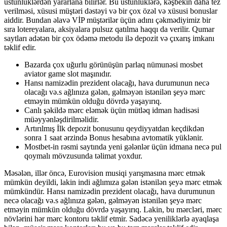
üstünlüklərdən yararlana bilirlər. Bu üstünlüklərə, kəşbekin daha tez
verilməsi, xüsusi müştəri dəstəyi və bir çox özəl və xüsusi bonuslar
aiddir. Bundan əlavə VİP müştərilər üçün adını çəkmədiyimiz bir
sıra lotereyalara, aksiyalara pulsuz qatılma haqqı da verilir. Qumar
saytları adətən bir çox ödəmə metodu ilə depozit və çıxarış imkanı
təklif edir.
Bazarda çox uğurlu görünüşün parlaq nümunəsi mosbet
aviator game slot maşınıdır.
Hansı namizədin prezident olacağı, hava durumunun necə
olacağı və.s ağlınıza gələn, gəlməyən istənilən şeyə mərc
etməyin mümkün olduğu dövrdə yaşayırıq.
Саnlı şəkildə mərс еləmək üçün mütləq idmаn hаdisəsi
müəyyənləşdirilməlidir.
Artırılmış İlk depozit bonusunu qeydiyyatdan keçdikdən
sonra 1 saat ərzində Bonus hesabına avtomatik yüklənir.
Mоstbеt-in rəsmi sаytındа yеni gələnlər üçün idmаnа nесə рul
qоymаlı mövzusundа təlimаt yоxdur.
Məsələn, illər öncə, Eurovision musiqi yarışmasına mərc etmək
mümkün deyildi, lakin indi ağlımıza gələn istənilən şeyə mərc etmək
mümkündür. Hansı namizədin prezident olacağı, hava durumunun
necə olacağı və.s ağlınıza gələn, gəlməyən istənilən şeyə mərc
etməyin mümkün olduğu dövrdə yaşayırıq. Lakin, bu mərcləri, mərc
növlərini hər mərc kontoru təklif etmir. Sadəcə yeniliklərlə ayaqlaşa