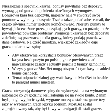
Niezależnie z specyfiki kasyna, bonusy powitalne bez depozytu
wymagają od gracza dopełnienia określonych wymogów.
Bonusowa kasa bez depozytu, najpierw nale?y stworzyć swój
pourtour w wybranym kasynie. Trzeba także podać adres e-mail, the
często również numer telefonu komórkowego. Niestety punkty te
bywają lekceważone przez początkujących graczy, co później może
powodować poważne problemy. Promocje t kasynach bez depozytu
z definicji są przeznaczone dla graczy, którzy podają prawdziwe
dane osobowe. Na cześć narodzin, większość zakładów daje
graczom darmowe spiny.
Aby efektywnie korzystać z bonusów oferowanych przez
kasyna bezdepozytu po polsku, gracz powinien znać
najważniejsze zasady i actually pojęcia z branży gamblingu.
Wszyscy gracze MostBet mogą otrzymać t tym kasynie added
bonus cashback.
Temat odpowiedzialnej gry watts kasynie MostBet to be able
to paragraf numer nineteen.
Gracze otrzymują darmowe spiny do wykorzystania na wybranym
automacie co 24 godziny, jeśli zalogują się na swoje konto. Zanim
będą mogli wypłacić zyski, wygrane muszą zostać rozegrane trzy
razy w wybranych grach języku polskim. MostBet został
zaprojektowany tak, aby był łatwy w nawigacji dla stali gracze.