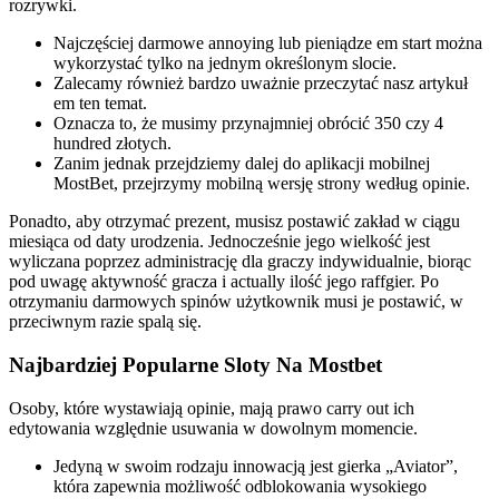
rozrywki.
Najczęściej darmowe annoying lub pieniądze em start można
wykorzystać tylko na jednym określonym slocie.
Zalecamy również bardzo uważnie przeczytać nasz artykuł
em ten temat.
Oznacza to, że musimy przynajmniej obrócić 350 czy 4
hundred złotych.
Zanim jednak przejdziemy dalej do aplikacji mobilnej
MostBet, przejrzymy mobilną wersję strony według opinie.
Ponadto, aby otrzymać prezent, musisz postawić zakład w ciągu
miesiąca od daty urodzenia. Jednocześnie jego wielkość jest
wyliczana poprzez administrację dla graczy indywidualnie, biorąc
pod uwagę aktywność gracza i actually ilość jego raffgier. Po
otrzymaniu darmowych spinów użytkownik musi je postawić, w
przeciwnym razie spalą się.
Najbardziej Popularne Sloty Na Mostbet
Osoby, które wystawiają opinie, mają prawo carry out ich
edytowania względnie usuwania w dowolnym momencie.
Jedyną w swoim rodzaju innowacją jest gierka „Aviator”,
która zapewnia możliwość odblokowania wysokiego