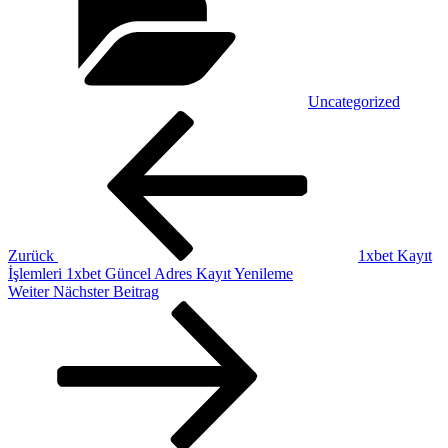
Uncategorized
Beitragsnavigation
Vorheriger
Beitrag
Zurück
1xbet Kayıt
İşlemleri 1xbet Güncel Adres Kayıt Yenileme
Nächster
Weiter
Nächster Beitrag
Beitrag