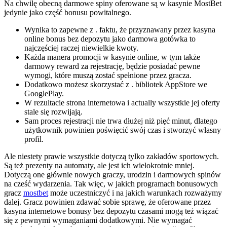
Na chwilę obecną darmowe spiny oferowane są w kasynie MostBet
jedynie jako część bonusu powitalnego.
Wynika to zapewne z . faktu, że przyznawany przez kasyna
online bonus bez depozytu jako darmowa gotówka to
najczęściej raczej niewielkie kwoty.
Każda manera promocji w kasynie online, w tym także
darmowy reward za rejestrację, będzie posiadać pewne
wymogi, które muszą zostać spełnione przez gracza.
Dodatkowo możesz skorzystać z . bibliotek AppStore we
GooglePlay.
W rezultacie strona internetowa i actually wszystkie jej oferty
stale się rozwijają.
Sam proces rejestracji nie trwa dłużej niż pięć minut, dlatego
użytkownik powinien poświęcić swój czas i stworzyć własny
profil.
Ale niestety prawie wszystkie dotyczą tylko zakładów sportowych.
Są też prezenty na automaty, ale jest ich wielokrotnie mniej.
Dotyczą one głównie nowych graczy, urodzin i darmowych spinów
na cześć wydarzenia. Tak więc, w jakich programach bonusowych
gracz
mostbet
może uczestniczyć i na jakich warunkach rozważymy
dalej. Gracz powinien zdawać sobie sprawę, że oferowane przez
kasyna internetowe bonusy bez depozytu czasami mogą też wiązać
się z pewnymi wymaganiami dodatkowymi. Nie wymagać