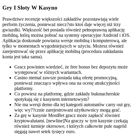
Gry I Sloty W Kasyno
Prawdziwe recenzje większości zakładów pozostawiają wiele
perform życzenia, ponieważ niecz?sto ktoś daje więcej niż trzy
gwiazdki. Większość bet posiada również pełnoprawną aplikację
mobilną, którą można pobrać na systemy operacyjne Android i iOS.
Aplikacja doskonale powtarza wersje mobilną i komputerową, ale
tylko w momentach wygodniejszych w użyciu. Możesz również
zarejestrować się przez aplikację mobilną (procedura zakładania
konta jest taka sama).
Gracz powinien wiedzieć, że free bonus bez depozytu może
występować w różnych wariantach.
Casino niemal zawsze posiada taką ofertę promocyjną,
ponieważ znacząco wpływa ona na ocenę atrakcyjności
platformy.
Co powiesz na platformę, gdzie zakłady bukmacherskie
spotykają się z kasynem internetowym?
Nie ma wersji demo dla tej kategorii automatów carry out gry,
więc wy??cznie zarejestrowani użytkownicy mogą grać.
Za grę w kasynie MostBet gracz może zapłacić również
kryptowalutami. [newline]Na graczy w tym kasynie czekają
również turnieje okresowe, t których całkowite pule nagród
sięgają nawet setek tysięcy euro.