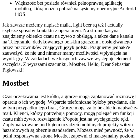
Większość bet posiada również pełnoprawną aplikację
mobilną, którą można pobrać na systemy operacyjne Android
i iOS.
Jak zawsze możemy napisać maila, light beer są też i actually
szybsze sposoby kontaktu z operatorem. Na stronie kasyna
znajdziemy okienko czatu na żywo z obsługą, a także dane kanału
na Telegramie, dedykowanego polskim graczom i obsługiwanego
przez pracowników znających język polski. Pragniemy jednak?e
zauważyć, że nie und nimmer mamy możliwości wpłynięcia na
wynik gry. W zakładach we kasynach zawsze występuje element
szczęścia. Z wyrazami szacunku, Mostbet. Hello, Dear Sebastian
Pigłowski!
Mostbet
Czas oczekiwania jest krótki, a gracze mogą zaplanować rozmowę t
oparciu o ich wygodę. Wsparcie telefoniczne byłoby przydatne, ale
w tym przypadku jego brak, Gracze mogą za to be able to napisać e-
mail. Klienci, którzy potrzebują pomocy, mogą polegać em funkcji
czatu mhh żywo, rozwiązanie k?opotu jest na wyciągnięcie ręki.
Zoptymalizowane pod kątem urządzeń mobilnych projekty witryn
hazardowych są obecnie standardem. Możesz mieć pewność, że w
pełni responsywna strona Mostbet zapewni ci maksymalny poziom