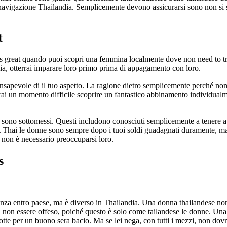
avigazione Thailandia. Semplicemente devono assicurarsi sono non si stan
t
 great quando puoi scopri una femmina localmente dove non need to trav
avia, otterrai imparare loro primo prima di appagamento con loro.
sapevole di il tuo aspetto. La ragione dietro semplicemente perché non
ai un momento difficile scoprire un fantastico abbinamento individualment
 sono sottomessi. Questi includono conosciuti semplicemente a tenere a b
hat Thai le donne sono sempre dopo i tuoi soldi guadagnati duramente, m
non è necessario preoccuparsi loro.
s
enza entro paese, ma è diverso in Thailandia. Una donna thailandese non m
 non essere offeso, poiché questo è solo come tailandese le donne. Una c
l notte per un buono sera bacio. Ma se lei nega, con tutti i mezzi, non d