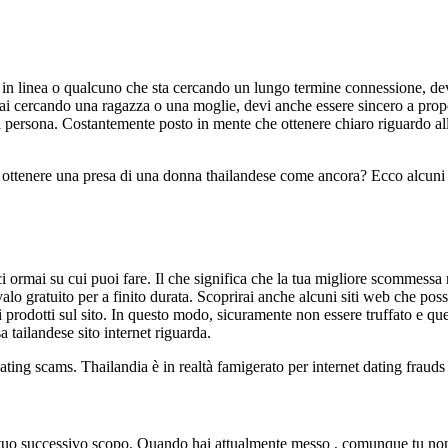
 in linea o qualcuno che sta cercando un lungo termine connessione, dev
tai cercando una ragazza o una moglie, devi anche essere sincero a prop
gni persona. Costantemente posto in mente che ottenere chiaro riguardo al
 ottenere una presa di una donna thailandese come ancora? Ecco alcuni s
rmai su cui puoi fare. Il che significa che la tua migliore scommessa nel
provalo gratuito per a finito durata. Scoprirai anche alcuni siti web che
i prodotti sul sito. In questo modo, sicuramente non essere truffato e qu
a tailandese sito internet riguarda.
ating scams. Thailandia è in realtà famigerato per internet dating frauds
il tuo successivo scopo. Quando hai attualmente messo , comunque tu non