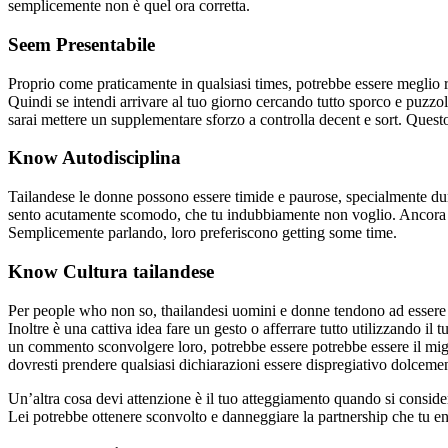
semplicemente non è quel ora corretta.
Seem Presentabile
Proprio come praticamente in qualsiasi times, potrebbe essere meglio
Quindi se intendi arrivare al tuo giorno cercando tutto sporco e puzz
sarai mettere un supplementare sforzo a controlla decent e sort. Questo
Know Autodisciplina
Tailandese le donne possono essere timide e paurose, specialmente dur
sento acutamente scomodo, che tu indubbiamente non voglio. Ancora u
Semplicemente parlando, loro preferiscono getting some time.
Know Cultura tailandese
Per people who non so, thailandesi uomini e donne tendono ad essere r
Inoltre è una cattiva idea fare un gesto o afferrare tutto utilizzando il
un commento sconvolgere loro, potrebbe essere potrebbe essere il migl
dovresti prendere qualsiasi dichiarazioni essere dispregiativo dolceme
Un’altra cosa devi attenzione è il tuo atteggiamento quando si consider
Lei potrebbe ottenere sconvolto e danneggiare la partnership che tu en