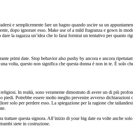
 radersi e semplicemente fare un bagno quando uscire su un appuntament
olente, dopo ignorare esso. Make use of a mild fragranza e gown in mod
 dare la ragazza un’idea che lo farai fornirai un tentativo per quanto ri
ante primi date. Stop behavior also pushy by ancora e ancora ripetutame
na volta, questo non significa che questa donna è non in te. È solo c
eligiosi. In realtà, sono veramente dimostrato di avere un di più profo
 tuo piedi. Potrebbe essere molto meglio prevenire avverso dichiarazioni o
iore solo per perdere esso. La spiegazione per la ragione che tailandesi
nte.
a trattare questa signora. All’inizio di your big date ea volte anche solo
trambi siete in costruzione.