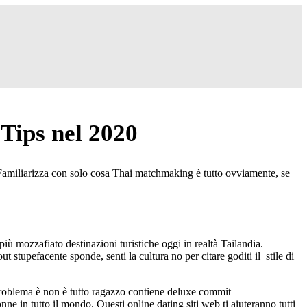
 Tips nel 2020
 Familiarizza con solo cosa Thai matchmaking è tutto ovviamente, se
più mozzafiato destinazioni turistiche oggi in realtà Tailandia.
tupefacente sponde, senti la cultura no per citare goditi il ​​ stile di
roblema è non è tutto ragazzo contiene deluxe commit
nne in tutto il mondo. Questi online dating siti web ti aiuteranno tutti