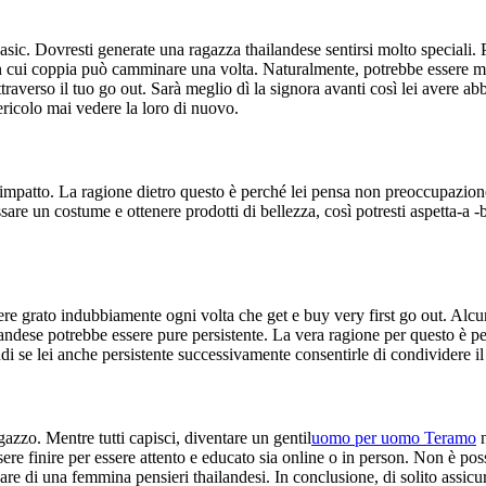
basic. Dovresti generate una ragazza thailandese sentirsi molto speciali
o in cui coppia può camminare una volta. Naturalmente, potrebbe essere 
raverso il tuo go out. Sarà meglio dì la signora avanti così lei avere a
ericolo mai vedere la loro di nuovo.
o impatto. La ragione dietro questo è perché lei pensa non preoccupazion
are un costume e ottenere prodotti di bellezza, così potresti aspetta-a 
sere grato indubbiamente ogni volta che get e buy very first go out. Alcu
ilandese potrebbe essere pure persistente. La vera ragione per questo è
 se lei anche persistente successivamente consentirle di condividere il 
azzo. Mentre tutti capisci, diventare un gentil
uomo per uomo Teramo
n
re finire per essere attento e educato sia online o in person. Non è pos
 di una femmina pensieri thailandesi. In conclusione, di solito assicura