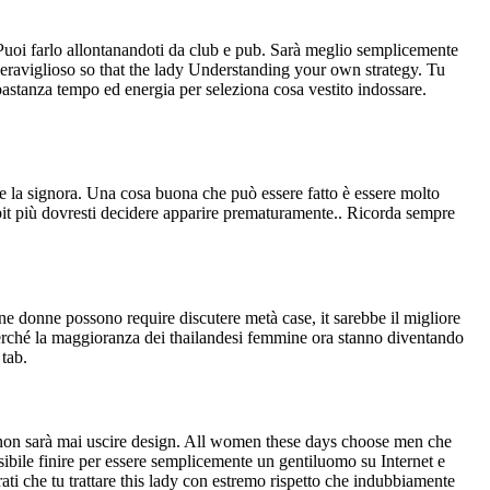
. Puoi farlo allontanandoti da club e pub. Sarà meglio semplicemente
meraviglioso so that the lady Understanding your own strategy. Tu
bbastanza tempo ed energia per seleziona cosa vestito indossare.
e la signora. Una cosa buona che può essere fatto è essere molto
-bit più dovresti decidere apparire prematuramente.. Ricorda sempre
ne donne possono require discutere metà case, it sarebbe il migliore
 perché la maggioranza dei thailandesi femmine ora stanno diventando
tab.
on sarà mai uscire design. All women these days choose men che
sibile finire per essere semplicemente un gentiluomo su Internet e
ti che tu trattare this lady con estremo rispetto che indubbiamente