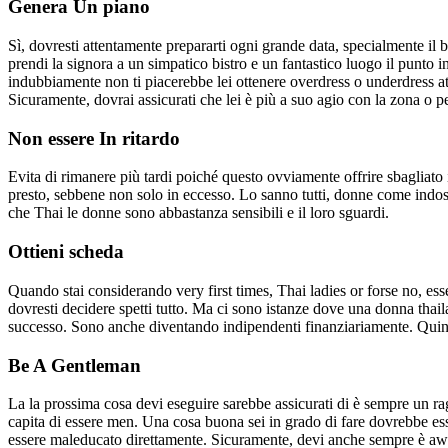
Genera Un piano
Sì, dovresti attentamente prepararti ogni grande data, specialmente il 
prendi la signora a un simpatico bistro e un fantastico luogo il punt
indubbiamente non ti piacerebbe lei ottenere overdress o underdress att
Sicuramente, dovrai assicurati che lei è più a suo agio con la zona o p
Non essere In ritardo
Evita di rimanere più tardi poiché questo ovviamente offrire sbagliat
presto, sebbene non solo in eccesso. Lo sanno tutti, donne come indoss
che Thai le donne sono abbastanza sensibili e il loro sguardi.
Ottieni scheda
Quando stai considerando very first times, Thai ladies or forse no, es
dovresti decidere spetti tutto. Ma ci sono istanze dove una donna tha
successo. Sono anche diventando indipendenti finanziariamente. Quindi
Be A Gentleman
La la prossima cosa devi eseguire sarebbe assicurati di è sempre un rag
capita di essere men. Una cosa buona sei in grado di fare dovrebbe esse
essere maleducato direttamente. Sicuramente, devi anche sempre è aware