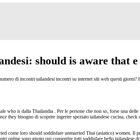
ndesi: should is aware that e
numero di incontri tailandesi
incontri su internet siti web
questi giorni?
male who is dalla Thailandia
. Per le persone che non so, forse una delle 
e they bisogno di scoprire ingerire speziato tailandese cucina, check out s
ried come loro should soddisfare unmarried Thai (asiatico) women. Il p
tri online sono giusto qui consentire tutti soddisfare bello tailandese do