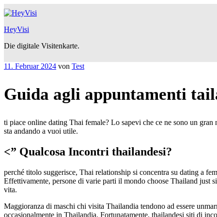
Zum
Inhalt
springen
HeyVisi
Die digitale Visitenkarte.
Veröffentlicht
11. Februar 2024
von
Test
am
Guida agli appuntamenti taila
ti piace online dating Thai female? Lo sapevi che ce ne sono un gran 
sta andando a vuoi utile.
<”
Qualcosa Incontri thailandesi?
perché titolo suggerisce,
Thai relationship si concentra su dating a fe
Effettivamente, persone di varie parti il mondo choose Thailand just sinc
vita.
Maggioranza di maschi chi visita Thailandia tendono ad essere unmar
occasionalmente in Thailandia. Fortunatamente, thailandesi siti di incon