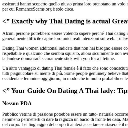
assicurati hanno scoperto quello giusto prima loro prenotano un volo n
per cui RomanceScams.org è solo circa.
<”
Exactly why Thai Dating is actual Grea
Alcuni persone potrebbero essere volendo sapere perché Thai dating is
generalmente difficile capire loro unici reali intenzioni sul web. Tutt
Dating Thai women additional indicate that non hai bisogno essere con
rispettabile e qualcuno che sembra squisito, allora sicuramente non avr
tailandese donna sarà sicuramente stick with you for a lifetime.
Un altro vantaggio di dating Thai female è il fatto che sono conosciuti
tutti piagnucolare su niente di più. Some people genuinely believe t
occidentale femmine oggigiorno, in modo che tu molto probabilmente 
<”
Your Guide On Dating A Thai lady: Tip
Nessun PDA
Pubblico vetrine di passione potrebbe essere un tutto- naturale occorr
nemmeno permetterti di dare la ragazza un bacio di fronte lei casa. Ma
del corpo. Lei linguaggio del corpo ti aiuterà accertare se stasera è i