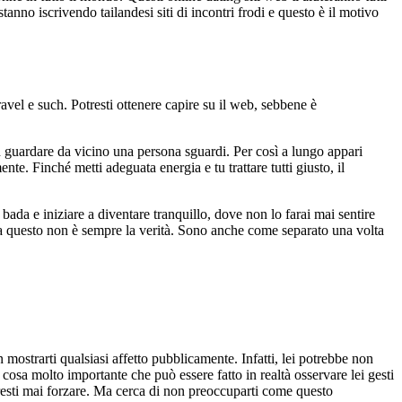
no iscrivendo tailandesi siti di incontri frodi e questo è il motivo
el e such. Potresti ottenere capire su il web, sebbene è
 guardare da vicino una persona sguardi. Per così a lungo appari
e. Finché metti adeguata energia e tu trattare tutti giusto, il
ada e iniziare a diventare tranquillo, dove non lo farai mai sentire
a questo non è sempre la verità. Sono anche come separato una volta
ostrarti qualsiasi affetto pubblicamente. Infatti, lei potrebbe non
osa molto importante che può essere fatto in realtà osservare lei gesti
ovresti mai forzare. Ma cerca di non preoccuparti come questo