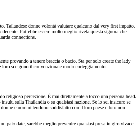
o. Tailandese donne volontà valutare qualcuno dal very first impatto.
o decente. Potrebbe essere molto meglio rivela questa signora che
guarda connections.
nte provando a tenere braccia o bacio. Sta per solo create the lady
he loro scelgono il convenzionale modo corteggiamento.
ndo religioso percezione. È mai direttamente a tocco una persona head.
 insulti sulla Thailandia o su qualsiasi nazione. Se lo sei insicuro se
 donne e uomini tendono soddisfatto con il loro paese e loro non
 un paio date, sarebbe meglio prevenire qualsiasi presa in giro vivace.