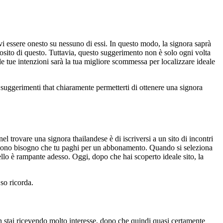
i essere onesto su nessuno di essi. In questo modo, la signora saprà
osito di questo. Tuttavia, questo suggerimento non è solo ogni volta
le tue intenzioni sarà la tua migliore scommessa per localizzare ideale
uggerimenti that chiaramente permetterti di ottenere una signora
 trovare una signora thailandese è di iscriversi a un sito di incontri
 possono bisogno che tu paghi per un abbonamento. Quando si seleziona
ello è rampante adesso. Oggi, dopo che hai scoperto ideale sito, la
 so ricorda.
 stai ricevendo molto interesse, dopo che quindi quasi certamente