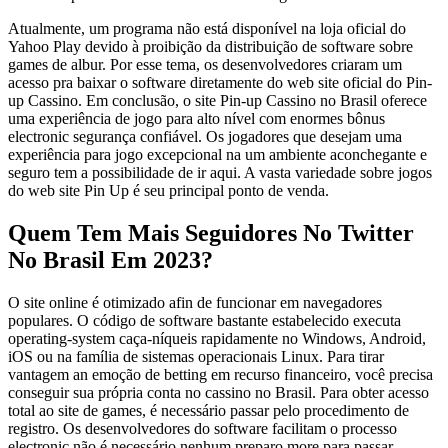
Atualmente, um programa não está disponível na loja oficial do
Yahoo Play devido à proibição da distribuição de software sobre
games de albur. Por esse tema, os desenvolvedores criaram um
acesso pra baixar o software diretamente do web site oficial do Pin-
up Cassino. Em conclusão, o site Pin-up Cassino no Brasil oferece
uma experiência de jogo para alto nível com enormes bônus
electronic segurança confiável. Os jogadores que desejam uma
experiência para jogo excepcional na um ambiente aconchegante e
seguro tem a possibilidade de ir aqui. A vasta variedade sobre jogos
do web site Pin Up é seu principal ponto de venda.
Quem Tem Mais Seguidores No Twitter
No Brasil Em 2023?
O site online é otimizado afin de funcionar em navegadores
populares. O código de software bastante estabelecido executa
operating-system caça-níqueis rapidamente no Windows, Android,
iOS ou na família de sistemas operacionais Linux. Para tirar
vantagem an emoção de betting em recurso financeiro, você precisa
conseguir sua própria conta no cassino no Brasil. Para obter acesso
total ao site de games, é necessário passar pelo procedimento de
registro. Os desenvolvedores do software facilitam o processo
electronic não é necessário nenhum preparo more para passar