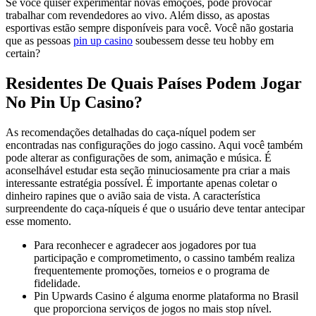
Se você quiser experimentar novas emoções, pode provocar
trabalhar com revendedores ao vivo. Além disso, as apostas
esportivas estão sempre disponíveis para você. Você não gostaria
que as pessoas
pin up casino
soubessem desse teu hobby em
certain?
Residentes De Quais Países Podem Jogar
No Pin Up Casino?
As recomendações detalhadas do caça-níquel podem ser
encontradas nas configurações do jogo cassino. Aqui você também
pode alterar as configurações de som, animação e música. É
aconselhável estudar esta seção minuciosamente pra criar a mais
interessante estratégia possível. É importante apenas coletar o
dinheiro rapines que o avião saia de vista. A característica
surpreendente do caça-níqueis é que o usuário deve tentar antecipar
esse momento.
Para reconhecer e agradecer aos jogadores por tua
participação e comprometimento, o cassino também realiza
frequentemente promoções, torneios e o programa de
fidelidade.
Pin Upwards Casino é alguma enorme plataforma no Brasil
que proporciona serviços de jogos no mais stop nível.