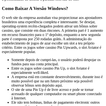
Como Baixar A Versão Windows?
O web site da empresa australian visa proporcionar aos apostadores
brasileiros uma experiência completa e interessante. Se desejar,
operating-system recém-chegados podem ativar um bônus sobre
cassino, que consiste em duas rincones. A primeira part é 1 aumento
em recurso financeiro para o 1º depósito, enquanto a new segunda
parte é composta por 250 rodadas grátis. A administração do
estabelecimento de jogos de azar escolhe um slot a teu próprio
critério. Entre os jogos sobre cassino Pin Upwards, o slot Aviator é
especialmente popular.
Somente depois de cumpri-las, o usuário poderá despojar os
fundos para sua conta principal.
Entre os jogos sobre cassino Pin Up, o slot Aviator é
especialmente well-liked.
A empresa está em constante desenvolvimento, durante isso é
muito possível que na um futuro próximo seja possível
observar bônus sem depósito aqui.
O site de uma Pin Up é de livre acesso e pode se tornar
acessado de qualquer computador ou smart phone conectado
à Internet.
Ele não tem bobinas, linhas de pagamento electronic outros