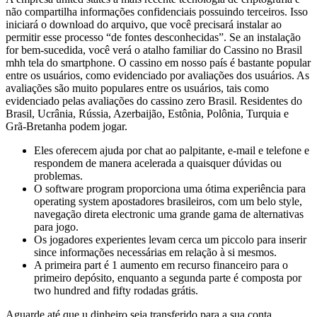
não compartilha informações confidenciais possuindo terceiros. Isso
iniciará o download do arquivo, que você precisará instalar ao
permitir esse processo “de fontes desconhecidas”. Se an instalação
for bem-sucedida, você verá o atalho familiar do Cassino no Brasil
mhh tela do smartphone. O cassino em nosso país é bastante popular
entre os usuários, como evidenciado por avaliações dos usuários. As
avaliações são muito populares entre os usuários, tais como
evidenciado pelas avaliações do cassino zero Brasil. Residentes do
Brasil, Ucrânia, Rússia, Azerbaijão, Estônia, Polônia, Turquia e
Grã-Bretanha podem jogar.
Eles oferecem ajuda por chat ao palpitante, e-mail e telefone e
respondem de manera acelerada a quaisquer dúvidas ou
problemas.
O software program proporciona uma ótima experiência para
operating system apostadores brasileiros, com um belo style,
navegação direta electronic uma grande gama de alternativas
para jogo.
Os jogadores experientes levam cerca um piccolo para inserir
since informações necessárias em relação à si mesmos.
A primeira part é 1 aumento em recurso financeiro para o
primeiro depósito, enquanto a segunda parte é composta por
two hundred and fifty rodadas grátis.
Aguarde até que u dinheiro seja transferido para a sua conta.