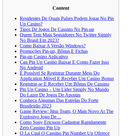
Content
Residentes De Quais Países Podem Jogar No Pin
Up Casino?
Tipos De Jogos De Cassino No Pin-up
Quem Tem Mais Seguidores No Twitter Simply
No Brasil Em 2023?
Como Baixar A Versão Windows?
Promoções Pin-up, Bônus E Fichas
Pin-up Casino Aplicativo
Can Pin Up Casino Baixar E Como Fazer Isso
No Android
É Possível Se Registrar Durante Meio Do
Application Móvel E Receber Um Casino Bonus
Registrar-se E Receber Um Bônus De Cassino
Pin Up Casino – Um Líder Simply No Mundo
Do Lazer De Jogos De Apostas
Conheça Algumas Das Estrelas Do Forte
Brasileirão 2023
Game Review: Jitsu Team, O Mais Novo At The
Explosivo Jogo De…
Como Sony Ericsson Cadastrar Rapidamente
Zero Cassino Pin Up
O La Cual O Cassino Pin Number Up Oferece