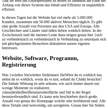
Talk im Web um Einzelpersonen zu helfen zu sammeln am Ende der
Anfang von dieses Systems das Inhalt und Effizienz ist unglaublich
effizient.
In diesen Tagen hat die Website hat viel mehr als 5.000.000
Kunden, zusammen mit 50.000 aktiven Menschen täglich. Es gibt
eine große Anzahl von Personen aus den USA und Europa. Alle
Geschlechter und Länder sind fallen lieben wirklich lieben. In der
Zwischenzeit sind die meisten Leute dazu neigen genau hier {sich
zu verbinden|sich zu verbinden|sich in Verbindung zu setzen|um sich
mit gleichgesinnten Besuchern diskutieren unsere eigenen
Interessen.
Website, Software, Programm,
Registrierung
Was {würden Sie|würden Sie|können Sie|Wirst du es wirklich tun,
siehst du es wirklich, wenn du es tust, sobald du Chatki besuchst?
Die Initiale Wirkung ist sehr seltsam, wie auch immer dauert nur
wenige Momente zu realisieren
{dass|die|die|Ihre|Benutzeroberfläche und Stil in der Regel
benutzerfreundlich sind. Es kann sein beschrieben durch große
Anzahl von genau der Homepage welche sehr irreführend sind. Alle
diese Details sind notwendig, um navigieren. Genau hier Sie finden