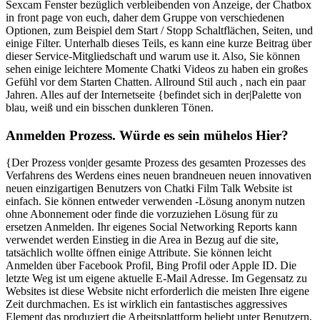
Sexcam Fenster bezüglich verbleibenden von Anzeige, der Chatbox
in front page von euch, daher dem Gruppe von verschiedenen
Optionen, zum Beispiel dem Start / Stopp Schaltflächen, Seiten, und
einige Filter. Unterhalb dieses Teils, es kann eine kurze Beitrag über
dieser Service-Mitgliedschaft und warum use it. Also, Sie können
sehen einige leichtere Momente Chatki Videos zu haben ein großes
Gefühl vor dem Starten Chatten. Allround Stil auch , nach ein paar
Jahren. Alles auf der Internetseite {befindet sich in der|Palette von
blau, weiß und ein bisschen dunkleren Tönen.
Anmelden Prozess. Würde es sein mühelos Hier?
{Der Prozess von|der gesamte Prozess des gesamten Prozesses des
Verfahrens des Werdens eines neuen brandneuen neuen innovativen
neuen einzigartigen Benutzers von Chatki Film Talk Website ist
einfach. Sie können entweder verwenden -Lösung anonym nutzen
ohne Abonnement oder finde die vorzuziehen Lösung für zu
ersetzen Anmelden. Ihr eigenes Social Networking Reports kann
verwendet werden Einstieg in die Area in Bezug auf die site,
tatsächlich wollte öffnen einige Attribute. Sie können leicht
Anmelden über Facebook Profil, Bing Profil oder Apple ID. Die
letzte Weg ist um eigene aktuelle E-Mail Adresse. Im Gegensatz zu
Websites ist diese Website nicht erforderlich die meisten Ihre eigene
Zeit durchmachen. Es ist wirklich ein fantastisches aggressives
Element das produziert die Arbeitsplattform beliebt unter Benutzern.