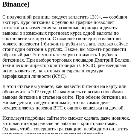
Binance)
С полученной разницы следует заплатить 13%», — сообщил
эксперт. Курс биткоина к рублю на графике позволяет
отслеживать изменения за различные периоды и делать
выводы о возможных прогнозах курса одной валюты по
соотношению к другой. С помощью конвертера валют вы
можете перевести 1 биткоин в рубли и узнать сколько сейчас
стоит один биткоин в рублях. Также, вы можете произвести
обратный расчёт и узнать текущую стоимость 1 рубля в
биткоинах. При выборе торговых площадок Дмитрий Волков,
технический директор криптобиржи CEX.IO, рекомендовал
использовать те, на которых внедрена процедура
верификации личности (KYC).
В этой статье вы узнаете, как вывести биткоин на карту или
обналичить в 2019 году. Ознакомьтесь со всеми способами
вывода биткоина в статье на сайте. При обмене биткоина на
живые деньги, следует понимать, что на самом деле
осуществляется перевод ВТС с одного кошелька на другой.
Используя подобные сайты это сможет сделать даже новичок,
который никогда раньше не работал с криптовалютами.
Однако, чтобы совершить транзакцию, необходимо оплатить