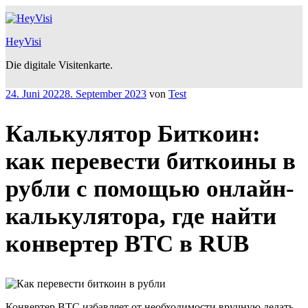
Zum
Inhalt
springen
HeyVisi
Die digitale Visitenkarte.
Veröffentlicht
24. Juni 2022
8. September 2023
von
Test
am
Калькулятор Биткоин:
как перевести биткоины в
рубли с помощью онлайн-
калькулятора, где найти
конвертер BTC в RUB
Конвертер BTC избавляет от необходимости вручную делать