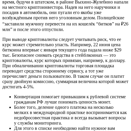
время, будучи в штатском, в районе Выхино-Жулебино напали
на местного криптоинвестора. Надев на него наручники и
посадив в автомобиль, они пугали его якобы уже
возбуждённым против него уголовным делом. Полицейские
“заставили мужчину перевести на их кошелёк “битков” на ₽26
млн” и после этого отпустили.
При выводе криптовалюты следует учитывать риск, что ее
курс может стремительно упасть. Например, 22 июня цена
биткоина впервые с января текущего года падала ниже $29
тыс. Безопаснее снимать средства в стейблкоинах — это
криптовалюты, курс которых привязан, например, к доллару.
При обналичивании криптовалюты торговая площадка
переводит средства стороннему сервису, а тот уже
перечисляет деньги пользователю. В таком случае он платит
сразу двойную комиссию, суммарная величина которой может
достигать 4-5%.
Конвертация помогает привыкшим к рублевой системе
гражданам РФ лучше понимать ценность монет.
Более того, деление одного платежа на несколько
мелких в международной практике воспринимается как
недобросовестная практика и всегда вызывает вопросы
у службы мониторинга.
Для этого в списке необходимо найти нужное вам