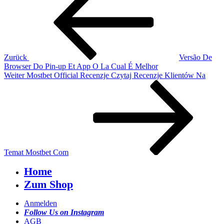
Zurück
Versão De
Browser Do Pin-up Et App O La Cual É Melhor
Nächster
Weiter
Mostbet Official Recenzje Czytaj Recenzje Klientów Na
Beitrag
Temat Mostbet Com
Home
Zum Shop
Anmelden
Follow Us on Instagram
AGB