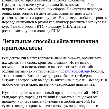
комиссию, которая взимается системой блокчейн.
Предлагаемая вами сумма должна быть достаточной для
покрытия всех комиссионных сборов. Показатели перевода
одних криптовалют в другие цифровые активы и фиат
рассчитываются на кросс-курсах. Например, чтобы совершить
перевод биткоинов в рубли калькулятор рассчитывает курс на
курс базе стоимости BTC к доллару США, а затем
российского рубля к доллару США.
Легальные способы обналичивания
криптовалюты
Резиденты РФ могут торговать ими на биржах, обменивать
их, хранить на своих криптокошельках. Но не имеют
возможности использовать в качестве оплаты в онлайн и
офлайн магазинах на территории
https://cryptocat.org/
России,
это незаконно. Вот почему для российских трейдеров
актуален вопрос, как выводить биткоины в рубли. Выводить в
любом случае нужно, иначе их невозможно применить.
Нужно направить в налоговый орган или через сайт ФНС
стандартную форму для физлиц и указать в ней доход от
продажи криптовалюты (биткоина и любой другой). Из
суммы дохода с крипты вычитается сумма расходов на ее